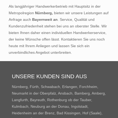
Als langjähriger Handwerkerbetrieb mit Hauptsitz in der
Metropolregion
Nürnberg,
bieten wir unsere Leistungen auf
Anfrage auch
Bayernweit an
. Service, Qualität und
Kundenzufriedenheit stehen bei uns an oberster Stelle. Wir
bieten Ihnen daher einen individuellen Handwerkerservice,
der keine Wünsche offen lässt. Kontaktieren Sie uns noch
heute mit Ihrem Anliegen und lassen Sie sich ein
unverbindliches Angebot unterbreiten.
UNSERE KUNDEN SIND AUS
Nürnberg, Fürth, Schwabach, Erlangen, Forchheim,
Neumarkt in der Oberpfalz, Ansbach, Bamberg, Amberg,
Langfurth, Bayreuth, Rothenburg ob der Tauber,
Kulmbach, Neuburg an der Donau, Ingolstadt,
Heidenheim an der Brenz, Bad Kissingen, Hof (Saale),